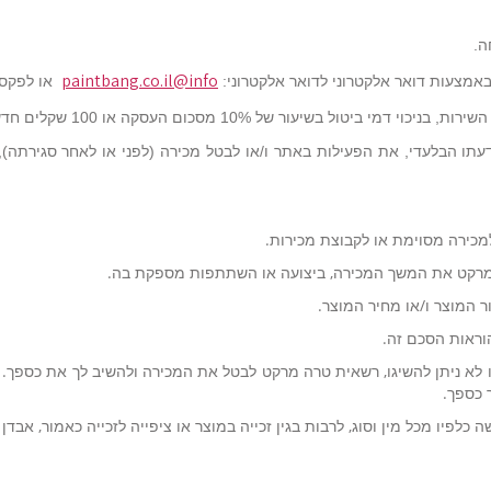
paintbang.co.il
info@
או לפקס : 5303867 – 077 / טל: 405
של 10% מסכום העסקה או 100 שקלים חדשים, לפי הנמוך.
תו הבלעדי, את הפעילות באתר ו/או לבטל מכירה (לפני או לאחר סגירתה), 
כירה מסוימת או לקבוצת מכירות.
ה מרקט את המשך המכירה, ביצועה או השתתפות מספקת בה.
המוצר ו/או מחיר המוצר.
וראות הסכם זה.
 לא ניתן להשיגו, רשאית טרה מרקט לבטל את המכירה ולהשיב לך את כספך. ל
 כספך.
לפיו מכל מין וסוג, לרבות בגין זכייה במוצר או ציפייה לזכייה כאמור, אבדן 