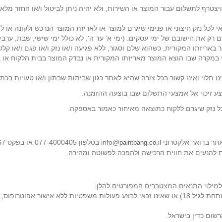
טרף לתשלום עבור המוצר או השירות, ולא יהיה ניתן לביטול ו/או החזר מלא 
לכל נזק חיצוני או פנימי שיגרם למוצר או לאריזת המוצר הנרכש ולקונה או 
רק את חישובם של ימי עסקים. (ימי א' עד ה', לא כולל ימי שישי, שבת, ערב
 באריזתו המקורית, כשהוא שלם וסגור, ללא פגיעה ו/או נזק ו/או פגם ו/או קל
י במקרה שבו הוצא המוצר מאריזתו המקורית או נבדק המוצר בבית הלקוח או 
תלוי ואינו קשור בכל צורה שהיא לאתר כגון שביתות שבתון ו/או טעויות בכתו
 זיכוי אל אמצעי התשלום שבו בוצעה ההזמנה.
ל נזק שיגרם ללקוח כתוצאה מאיחור כאמור באספקה.
דואר אלקטרוני info@
paintbang.co.il
ת להנעים את חווית הרכישה ולהפכה לפשוטה ומהירה.
מילוי התנאים המצטברים המפורטים להלן:
(א) המשתמש הנו כשיר לבצע פעולות משפטיות מחייבות. אם הינו קטין (מתחת לגיל 18) או שאינו זכאי
שום כדין בישראל.