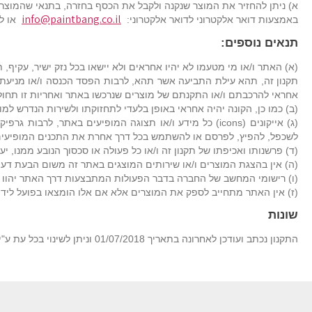
info@paintbang.co.il
באמצעות דואר אלקטרוני לדואר אלקטרוני:
או לפקס : 5303867 – 077 / טל: -4000405
תנאים נוספים:
(א) האתר ו/או מי מטעמו לא יהיו אחראים ולא יישאו בכל נזק ישיר, עק
תקנון זה, תהא עילת התביעה אשר תהא, לרבות הפסד הכנסה ו/או מניעת
אחראי להרכבתם ו/או התקנתם של מוצרים שנרכשו באתר ואחריות זו תחול 
(ב) כמו כן, הקונה יהיה אחראי באופן בלעדי לתחזוקתו ולשירות הנדרש ל
לשכפל, להפיץ, לפרסם או להשתמש בכל דרך אחרת את התכנים המופיעים
(ד) פרשנותו ואכיפתו של תקנון זה ו/או כל פעולה או סכסוך הנובע ממנו,
(ה) אין בהצגת המוצרים ו/או שירותים המוצגים באתר זה משום הבעת דעה 
(ו) רישומי המחשב של החברה בדבר הפעולות המתבצעות דרך האתר יהוו רא
(ז) אין האתר מתחייב לספק את המוצרים אלא אם אלו הומצאו בפועל לידי
שונות
התקנון נכתב ועודכן לאחרונה בתאריך 01/07/2018 וניתן לשינוי בכל עת ע"י האתר ועל פי שיקול דעתו הבלעדי