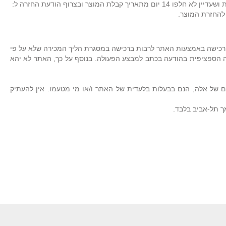
א) ניתן להחזיר את המוצר שנקנה ולקבל את הכסף בחזרה, בתנאי שהמוצר שלם ולא נעשה בו שימוש, שהוא באריזתו המקורית בצרוף החשבונית המקורית ושעדיין לא חלפו 14 יום מתאריך קבלת המוצר ובצרוף הודעת החזרה ל:
או רכישה באמצעות האתר לרבות ברכישה במסגרת הליך המכירה שלא על פי
ה הספציפית בהודעה בכתב למבצע הפעולה. בנוסף על כך, האתר לא יהא
פיעים באתר, לרבות גרפיקה, עיצוב, הצגה מילולית, סימני מסחר, סימני לוגו (logo) וכן עריכתם והצגתם של אלה, הנם בבעלות בלעדית של האתר ו/או מי מטעמו. אין להעתיק
ך תל-אביב בלבד.