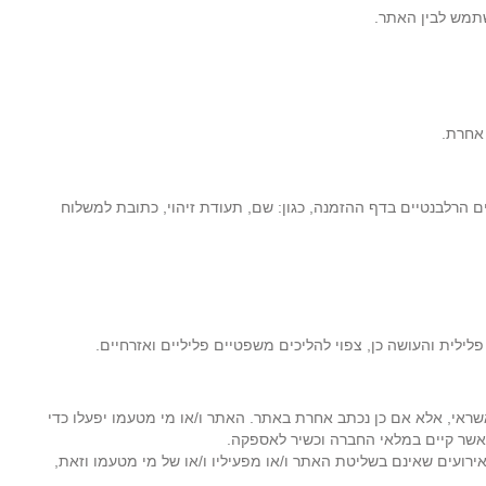
שתמש לבין האתר.
 אחרת.
ם הרלבנטיים בדף ההזמנה, כגון: שם, תעודת זיהוי, כתובת למשלוח
לית והעושה כן, צפוי להליכים משפטיים פליליים ואזרחיים.
רכש על ידי הקונה לכתובת בישראל כפי שפורט על-ידי המשתמש והכל עד 30 יום מאישור חברת האשראי, אלא אם כן נכתב אחרת באתר. האתר ו/או מי מטעמו יפעלו כדי
אשר קיים במלאי החברה וכשיר לאספקה.
ירועים שאינם בשליטת האתר ו/או מפעיליו ו/או של מי מטעמו וזאת,