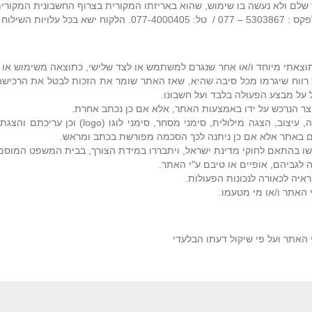
077. הלקוח ישא בכל עלויות השילוח להחזרת המוצר.
יף, תוצאתי מיוחד ו/או אחר שנגרם למשתמש או לצד שלישי, כתוצאה משימוש 
 רווח שיגרמו מכל סיבה שהיא, שאז האתר שומר את הזכות לבטל את הרכיש
על מבצע הפעולה בלבד ועל חשבונו.
מוצר הנרכש על ידו באמצעות האתר, אלא אם כן נכתב אחרת.
(ג) אייקונים (icons) כל מידע ו/או תצוגה המו
 באתר אלא אם כן ניתנה לכך הסכמה מפורשת בכתב ומראש.
 יעשו בהתאם לחוקי מדינת ישראל, ויתבררו במידת הצורך, בבית המשפט המוסמ
לגביהם, אופיים או טיבם ע"י האתר.
יה לכאורה לנכונות הפעולות.
 האתר ו/או מי מטעמו.