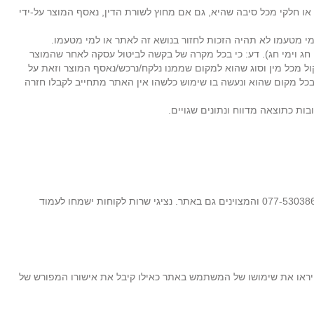
או חלקי מכל סיבה שהיא, גם אם מחוץ לשורת הדין, נאסף המוצר על-ידי
למי מטעמו לא תהיה הזכות לחזור בנושא זה לאתר או למי מטעמו.
י חג וימי חג). דע: כי בכל מקרה של בקשה לביטול עסקה לאחר שהמוצר
קול מכל מין וסוג שהוא למקום שממנו נלקח/נרכש/נאסף המוצר וזאת על
בכל מקום שהוא ונעשה בו שימוש כלשהו אין האתר מתחייב לקבלו חזרה
בות כתוצאה מדווח ונתונים שגויים.
בטלפון 077-4000405 או בפקס 077-5303867 והמצוינים גם באתר. נציגי שרות לקוחות ישמחו לעמוד
 לבצע פעולות משפטיות ללא אישור אפוטרופוס, יראו את שימושו של המשתמש באתר כאילו קיבל את אישורו המפורש של