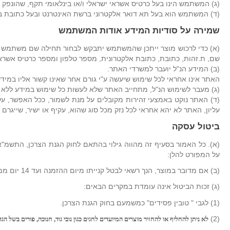
(ג) המשתמש הינו בעל כרטיס אשראי ישראלי ו/או בינלאומי תקף, שהונפק
(ד) המשתמש הוא בעל תא דואר אלקטרוני ברשת האינטרנט ובעל כתובת ב
שמירה על סודיות המידע אודות המשתמש
(א) כדי לרכוש מוצר ייתכן שהמשתמש יתבקש לבחור תחילה שם משתמש ו
שם, ת.זהות, כתובת, כתובת אלקטרונית, מספר טלפון ומספר כרטיס אשרא
(ב) המידע הנ"ל יועבר למשרדי האתר.
האתר אינו אחראי לכל שימוש שיעשה ע"י גורם אחר שאינו קשור אליו במידע
(ג) מעבר לשימוש הנ"ל, מתחייב האתר שלא לעשות כל שימוש במידע ללא ה
(ד) האתר נוקט באמצעי זהירות מקובלים על מנת לשמור, ככל האפשר, על
עליון, האתר לא יהא אחראי לכל נזק מכל סוג שהוא, עקיף או ישיר, שייגר
ביטול עסקה
על המפורט להלן:
(ב) אם מדובר במוצר, הנך רשאי לבטל קנייתו מיום ההזמנה ועד 14 יום ממועד קבלת המוצר בפועל.
(ג) זכות הביטול אינה עומדת במקרים הבאים:
(1) לגבי " טובין פסידים" כמשמעם בחוק הגנת הצרכן.
(2)
לא ניתן להחליף או להחזיר מוצרים המיועדים לחגים כגון נובי גוד, חנוכה, פורים בשל הג