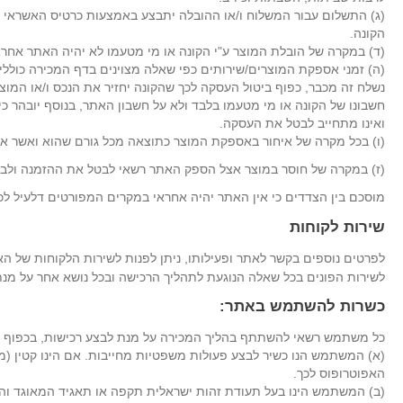
(ג) התשלום עבור המשלוח ו/או ההובלה יתבצע באמצעות כרטיס האשראי ויצ
הקונה.
(ד) במקרה של הובלת המוצר ע"י הקונה או מי מטעמו לא יהיה האתר אחראי 
(ה) זמני אספקת המוצרים/שירותים כפי שאלה מצוינים בדף המכירה כוללים 
נשלח זה מכבר, כפוף ביטול העסקה לכך שהקונה יחזיר את הנכס ו/או המוצר
חשבונו של הקונה או מי מטעמו בלבד ולא על חשבון האתר, בנוסף יובהר כ
ואינו מתחייב לבטל את העסקה.
(ו) בכל מקרה של איחור באספקת המוצר כתוצאה מכל גורם שהוא ואשר אינו 
(ז) במקרה של חוסר במוצר אצל הספק האתר רשאי לבטל את ההזמנה ולבצע
מוסכם בין הצדדים כי אין האתר יהיה אחראי במקרים המפורטים דלעיל לכ
שירות לקוחות
לפרטים נוספים בקשר לאתר ופעילותו, ניתן לפנות לשירות הלקוחות של האתר ב
לשירות הפונים בכל שאלה הנוגעת לתהליך הרכישה ובכל נושא אחר על מנ
כשרות להשתמש באתר:
כל משתמש רשאי להשתתף בהליך המכירה על מנת לבצע רכישות, בכפוף ל
האפוטרופוס לכך.
(ב) המשתמש הינו בעל תעודת זהות ישראלית תקפה או תאגיד המאוגד והר