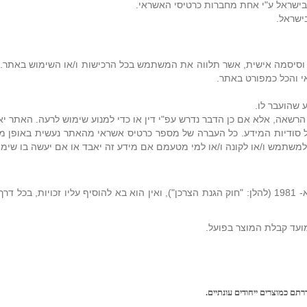
 בישראל ע"י אחת מחברות כרטיסי האשראי.
ישראל.
סיסמה אישית, אשר תלווה את המשתמש בכל הרכישות ו/או השימוש באתר. 
י והכל כמפורט באתר.
 שהועבר לו.
רשאה, אלא אם כן הדבר נדרש עפ"י דין או כדי למנוע שימוש לרעה. האתר יא
 סודיות המידע. כל העברה של מספר כרטיס אשראי מהאתר נעשית באופן מו
ם למשתמש ו/או לקונה ו/או למי מטעמם אם מידע זה יאבד או אם יעשה בו שימ
(א). כל האמור בסעיף זה מהווה גילוי בהתאם לחוק הגנת הצרכן, התשמ"א- 1981 (להלן: "חוק הגנת הצרכן"), וא
דרתם כמוצרים ייחודים עונתיים.