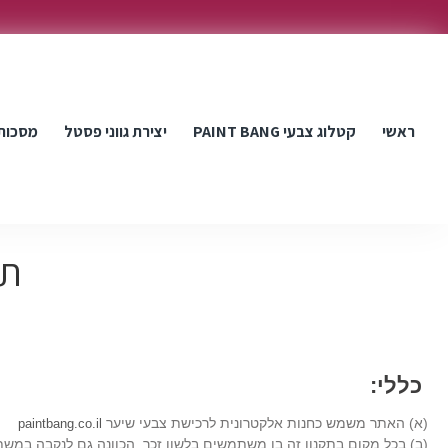
ראשי
קטלוג צבעי PAINT BANG
יצירת גווני פסטל
מסכות
תקנ
כללי:
(א) האתר משמש כחנות אלקטרונית לרכישת צבעי שיער
paintbang.co.il
(ב) בכל מקום בתקנון זה בו משתמשים בלשון זכר, הכוונה גם לנקבה במש