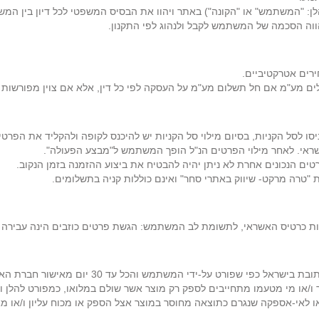
הלן: "המשתמש" או "הקונה") באתר ויהוו את הבסיס המשפטי לכל דיון בין המ
הווה הסכמה של המשתמש לקבל ולנהוג לפי התקנון.
ירים אטרקטיביים.
ים מע"מ אם חל תשלום מע"מ על העסקה לפי כל דין, אלא אם צוין מפורשות
סו לסל הקניות, בסיום מילוי סל הקניות יש להיכנס לקופה ולהקליד את הפרטי
שראי. לאחר מילוי הפרטים הנ"ל הופך המשתמש ל"מבצע הפעולה".
ים הנכונים אחרת לא ניתן יהיה להבטיח את ביצוע ההזמנה בזמן הנקוב.
"טרה מרקט- שיווק באתרי סחר" ואינם כוללות קניה בתשלומים.
ת כרטיס האשראי, לתשומת לב המשתמש: הגשת פרטים כוזבים הינה עבירה פלי
(א) האתר ו/או מי מטעמו ידאגו לאספקת כל מוצר הנ
/או מי מטעמו מתחייבים לספק רק מוצר אשר שולם במלואו, כמפורט להלן ו
או לאי-אספקה שנגרם כתוצאה מחוסר במוצר אצל הספק או מכוח עליון ו/או מא