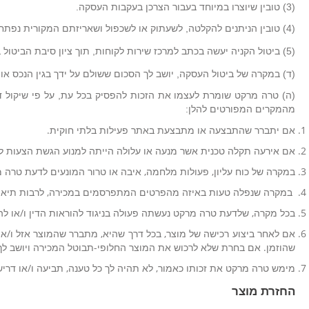
(3) טובין שיוצרו במיוחד בעבור הצרכן בעקבות העסקה.
(4) טובין הניתנים להקלטה, לשעתוק או לשכפול ושאריזתם המקורית נפתחה.
(5) ביטול הקניה יעשה בכתב למרכז שירות לקוחות, תוך ציון סיבת הביטול באמצעות דואר אלקטרוני לדואר אלקטרוני:
(ד) במקרה של ביטול העסקה, יושב לך הסכום ששולם על ידך בגין הנכס או השירות, בניכוי דמי ביטול בשיעור 
(ה) טרה מרקט שומרת לעצמו את הזכות להפסיק בכל עת, על פי שיקול דע
מהמקרים המפורטים להלן:
אם יתברר שהתבצעה או מתבצעת באתר פעילות בלתי חוקית.
אם אירעה תקלה טכנית אשר מנעה או עלולה הייתה למנוע הגשת הצעות למ
במקרה של כוח עליון, פעולות מלחמה, איבה או טרור המונעים לדעת טר
במקרה שנפלה טעות באיזה מהפרטים המתפרסמים במכירה, לרבות תיאור 
בכל מקרה, שלדעת טרה מרקט נעשתה פעולה בניגוד להוראות הדין ו/או לה
אם לאחר ביצוע רכישה של מוצר, בכל דרך שהיא, מתברר שהמוצר אזל ו/או
שהוזמן. אם בחרת שלא לרכוש את המוצר החלופי-תבוטל המכירה ויושב לך
מימש טרה מרקט את זכותו כאמור, לא תהיה לך כל טענה, תביעה ו/או דרישה כ
החזרת מוצר