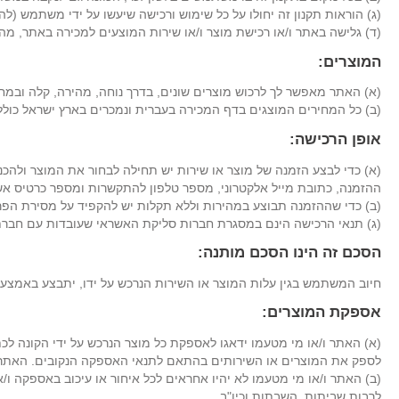
(ג) הוראות תקנון זה יחולו על כל שימוש ורכישה שיעשו על ידי משתמש (ל
(ד) גלישה באתר ו/או רכישת מוצר ו/או שירות המוצעים למכירה באתר, מ
המוצרים:
(א) האתר מאפשר לך לרכוש מוצרים שונים, בדרך נוחה, מהירה, קלה ובמח
(ב) כל המחירים המוצגים בדף המכירה בעברית ונמכרים בארץ ישראל כולל
אופן הרכישה:
(א) כדי לבצע הזמנה של מוצר או שירות יש תחילה לבחור את המוצר ולהכני
ההזמנה, כתובת מייל אלקטרוני, מספר טלפון להתקשרות ומספר כרטיס א
(ב) כדי שההזמנה תבוצע במהירות וללא תקלות יש להקפיד על מסירת הפרט
(ג) תנאי הרכישה הינם במסגרת חברות סליקת האשראי שעובדות עם חברת 
הסכם זה הינו הסכם מותנה:
חיוב המשתמש בגין עלות המוצר או השירות הנרכש על ידו, יתבצע באמצעו
אספקת המוצרים:
לספק את המוצרים או השירותים בהתאם לתנאי האספקה הנקובים. האתר ו
(ב) האתר ו/או מי מטעמו לא יהיו אחראים לכל איחור או עיכוב באספקה ו/
לרבות שביתות, השבתות וכיו"ב.